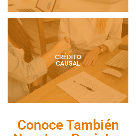
vencimiento. Sin Comisión.
CRÉDITO
Interés de 10% al 36% anual. Sin Comisión. Garantía Fiduciaria. Pago al
Máximo de 48 meses, para personas Físicas o Morales. Con una Tasa de
CAUSAL
de Click Seguridad Jurídica. Montos de 20,000 hasta 30,000,000; Plazo
Crédito simple enfocado a solucionar necesidades de capital a clientes
Conoce También